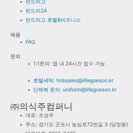
런드리고
션
런드리24
런드리고 호텔&비즈니스
채용
FAQ
문의
1:1문의: 앱 내 24시간 접수 가능
호텔세탁: hnbsales@lifegoeson.kr
단체복 문의: uniform@lifegoeson.kr
㈜의식주컴퍼니
대표: 조성우
주소: 경기도 군포시 농심로72번길 3 (당정동)