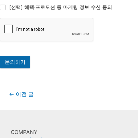
[선택] 혜택·프로모션 등 마케팅 정보 수신 동의
문의하기
←
이전 글
글
내
비
게
이
COMPANY