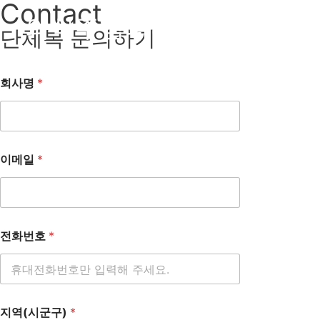
Contact
콘
의식주컴퍼니
텐
단체복 문의하기
츠
로
회사명
*
건
너
뛰
이메일
*
기
전화번호
*
지역(시군구)
*